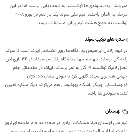
میزبانش بود. سوئدی‌ها توانستند به نیمه نهایی برسند اما در این
مرحله به آلمان باختند. تیم ملی سوئد یک بار هم در یورو ۲۰۰۸
توانست به جمع هشت تیم پایانی مسابقات برسد.
ستاره های ترکیب سوئد
در نبود زلاتان ابراهیموویچ، نگاه‌ها روی الکساندر ایزاک است تا سوئد
را به گل برساند. مهاجم جهان باشگاه رئال سوسیداد در ۳۴ بازی این
فصل لالیگا توانسته ۱۷ گل به ثمر برساند. ایزاک در مقدماتی جام
جهانی هم برای سوئد گلزنی کرد تا خودی نشان داد. دژان
کولوسفسکی، وینگر باشگاه یوونتوس هم می‌تواند دیگر ستاره تعیین
کننده سوئدی‌ها باشد.
لهستان
تیم ملی لهستان قبلا مشکلات زیادی در صعود به جام ملت‌های اروپا
داشت. اما از سال ۲۰۰۸ روند عوض شده و لهستان چهارمین یورو