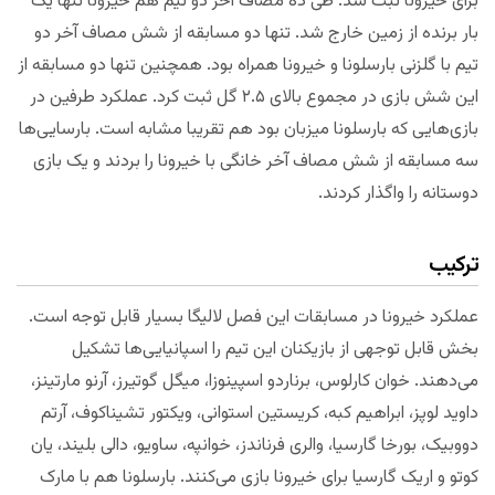
برای خیرونا ثبت شد. طی ده مصاف آخر دو تیم هم خیرونا تنها یک
بار برنده از زمین خارج شد. تنها دو مسابقه از شش مصاف آخر دو
تیم با گلزنی بارسلونا و خیرونا همراه بود. همچنین تنها دو مسابقه از
این شش بازی در مجموع بالای ۲.۵ گل ثبت کرد. عملکرد طرفین در
بازی‌هایی که بارسلونا میزبان بود هم تقریبا مشابه است. بارسایی‌ها
سه مسابقه از شش مصاف آخر خانگی با خیرونا را بردند و یک بازی
دوستانه را واگذار کردند.
ترکیب
عملکرد خیرونا در مسابقات این فصل لالیگا بسیار قابل توجه است.
بخش قابل توجهی از بازیکنان این تیم را اسپانیایی‌ها تشکیل
می‌دهند. خوان کارلوس، برناردو اسپینوزا، میگل گوتیرز، آرنو مارتینز،
داوید لوپز، ابراهیم کبه، کریستین استوانی، ویکتور تشیناکوف، آرتم
دووبیک، بورخا گارسیا، والری فرناندز، خوانپه، ساویو، دالی بلیند، یان
کوتو و اریک گارسیا برای خیرونا بازی می‌کنند. بارسلونا هم با مارک