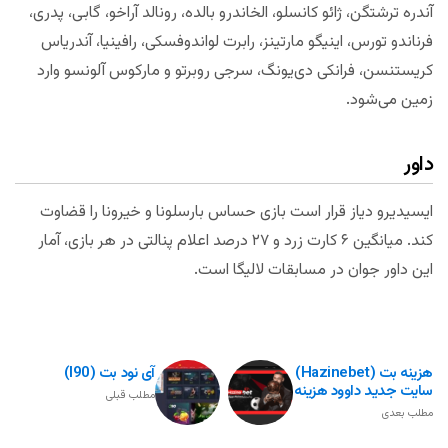
آندره ترشتگن، ژائو کانسلو، الخاندرو بالده، رونالد آراخو، گابی، پدری،
فرناندو تورس، اینیگو مارتینز، رابرت لواندوفسکی، رافینیا، آندریاس
کریستنسن، فرانکی دی‌یونگ، سرجی روبرتو و مارکوس آلونسو وارد
زمین می‌شود.
داور
ایسیدیرو دیاز قرار است بازی حساس بارسلونا و خیرونا را قضاوت
کند. میانگین ۶ کارت زرد و ۲۷ درصد اعلام پنالتی در هر بازی، آمار
این داور جوان در مسابقات لالیگا است.
هزینه بت (Hazinebet)
آی نود بت (i90)
سایت جدید داوود هزینه
مطلب قبلی
مطلب بعدی