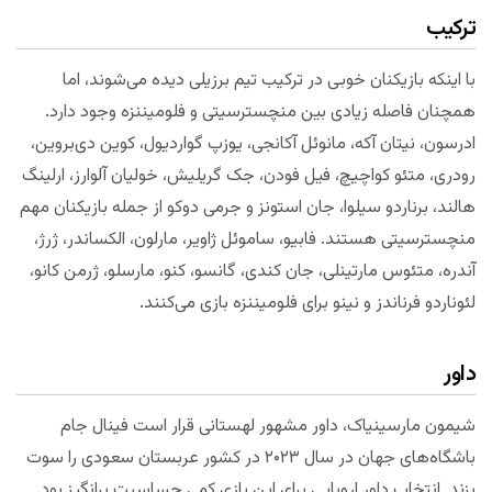
ترکیب
با اینکه بازیکنان خوبی در ترکیب تیم برزیلی دیده می‌شوند، اما
همچنان فاصله زیادی بین منچسترسیتی و فلومیننزه وجود دارد.
ادرسون، نیتان آکه، مانوئل آکانجی، یوزپ گواردیول، کوین دی‌بروین،
رودری، متئو کواچیچ، فیل فودن، جک گریلیش، خولیان آلوارز، ارلینگ
هالند، برناردو سیلوا، جان استونز و جرمی دوکو از جمله بازیکنان مهم
منچسترسیتی هستند. فابیو، ساموئل ژاویر، مارلون، الکساندر، ژرژ،
آندره، متئوس مارتینلی، جان کندی، گانسو، کنو، مارسلو، ژرمن کانو،
لئوناردو فرناندز و نینو برای فلومیننزه بازی می‌کنند.
داور
شیمون مارسینیاک، داور مشهور لهستانی قرار است فینال جام
باشگاه‌های جهان در سال ۲۰۲۳ در کشور عربستان سعودی را سوت
بزند. انتخاب داور اروپایی برای این بازی کمی حساسیت برانگیز بود.