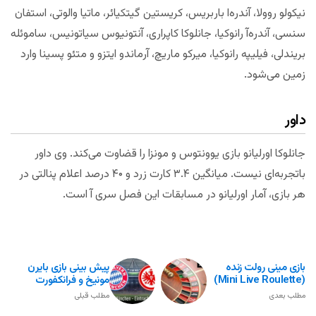
نیکولو روولا، آندره‌ا باربریس، کریستین گیتکیائر، ماتیا والوتی، استفان
سنسی، آندره‌آ رانوکیا، جانلوکا کاپراری، آنتونیوس سیاتونیس، ساموئله
بریندلی، فیلیپه رانوکیا، میرکو ماریچ، آرماندو ایتزو و متئو پسینا وارد
زمین می‌شود.
داور
جانلوکا اورلیانو بازی یوونتوس و مونزا را قضاوت می‌کند. وی داور
باتجربه‌ای نیست. میانگین ۳.۴ کارت زرد و ۴۰ درصد اعلام پنالتی در
هر بازی، آمار اورلیانو در مسابقات این فصل سری آ است.
بازی مینی رولت زنده
پیش بینی بازی بایرن
(Mini Live Roulette)
مونیخ و فرانکفورت
مطلب بعدی
مطلب قبلی