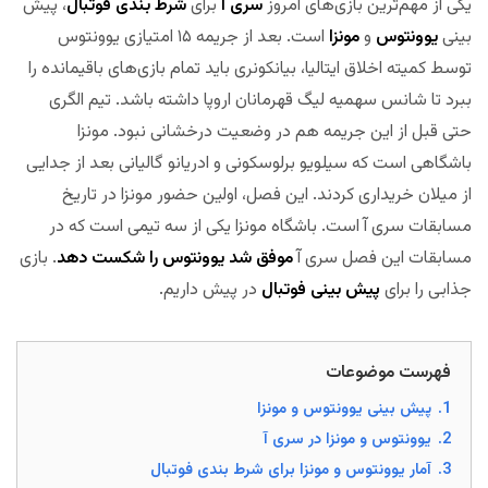
یکی از مهم‌ترین بازی‌های امروز
سری آ
برای
شرط بندی فوتبال
، پیش
بینی
یوونتوس
و
مونزا
است. بعد از جریمه ۱۵ امتیازی یوونتوس
توسط کمیته اخلاق ایتالیا، بیانکونری باید تمام بازی‌های باقیمانده را
ببرد تا شانس سهمیه لیگ قهرمانان اروپا داشته باشد. تیم الگری
حتی قبل از این جریمه هم در وضعیت درخشانی نبود. مونزا
باشگاهی است که سیلویو برلوسکونی و ادریانو گالیانی بعد از جدایی
از میلان خریداری کردند. این فصل، اولین حضور مونزا در تاریخ
مسابقات سری آ است. باشگاه مونزا یکی از سه تیمی است که در
مسابقات این فصل سری آ
موفق شد یوونتوس را شکست دهد
. بازی
جذابی را برای
پیش بینی فوتبال
در پیش داریم.
مجله بخت
فهرست موضوعات
1.
پیش بینی یوونتوس و مونزا
2.
یوونتوس و مونزا در سری آ
3.
آمار یوونتوس و مونزا برای شرط بندی فوتبال