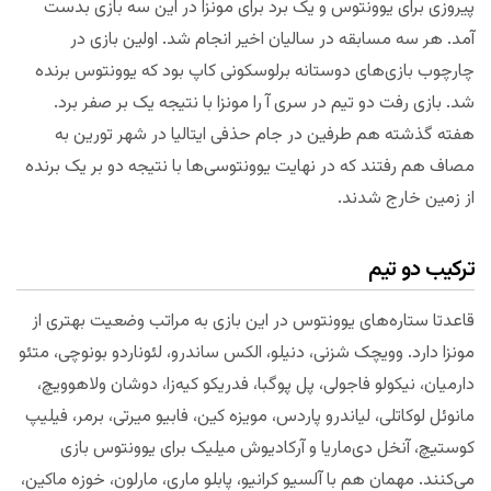
پیروزی برای یوونتوس و یک برد برای مونزا در این سه بازی بدست
آمد. هر سه مسابقه در سالیان اخیر انجام شد. اولین بازی در
چارچوب بازی‌های دوستانه برلوسکونی کاپ بود که یوونتوس برنده
شد. بازی رفت دو تیم در سری آ را مونزا با نتیجه یک بر صفر برد.
هفته گذشته هم طرفین در جام حذفی ایتالیا در شهر تورین به
مصاف هم رفتند که در نهایت یوونتوسی‌ها با نتیجه دو بر یک برنده
از زمین خارج شدند.
ترکیب دو تیم
قاعدتا ستاره‌های یوونتوس در این بازی به مراتب وضعیت بهتری از
مونزا دارد. وویچک شزنی، دنیلو، الکس ساندرو، لئوناردو بونوچی، متئو
دارمیان، نیکولو فاجولی، پل پوگبا، فدریکو کیه‌زا، دوشان ولاهوویچ،
مانوئل لوکاتلی، لیاندرو پاردس، مویزه کین، فابیو میرتی، برمر، فیلیپ
کوستیچ، آنخل دی‌ماریا و آرکادیوش میلیک برای یوونتوس بازی
می‌کنند. مهمان هم با آلسیو کرانیو، پابلو ماری، مارلون، خوزه ماکین،