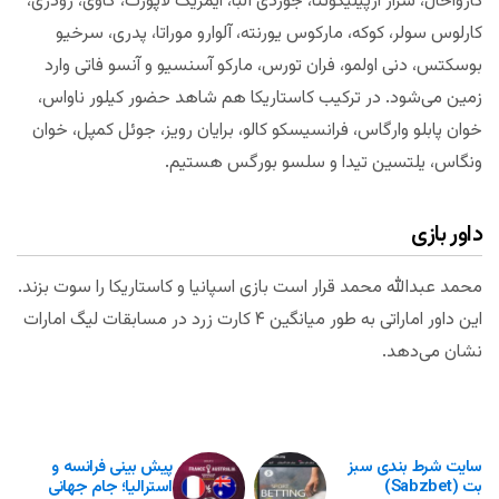
کارواخال، سزار آزپیلیکوئتا، جوردی آلبا، آیمریک لاپورت، گاوی، رودری،
کارلوس سولر، کوکه، مارکوس یورنته، آلوارو موراتا، پدری، سرخیو
بوسکتس، دنی اولمو، فران تورس، مارکو آسنسیو و آنسو فاتی وارد
زمین می‌شود. در ترکیب کاستاریکا هم شاهد حضور کیلور ناواس،
خوان پابلو وارگاس، فرانسیسکو کالو، برایان رویز، جوئل کمپل، خوان
ونگاس، یلتسین تیدا و سلسو بورگس هستیم.
داور بازی
محمد عبدالله محمد قرار است بازی اسپانیا و کاستاریکا را سوت بزند.
این داور اماراتی به طور میانگین ۴ کارت زرد در مسابقات لیگ امارات
نشان می‌دهد.
سایت شرط بندی سبز
پیش بینی فرانسه و
بت (Sabzbet)
استرالیا؛ جام جهانی