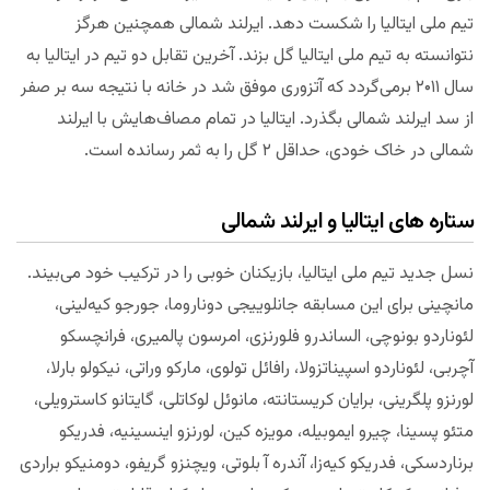
تیم ملی ایتالیا را شکست دهد. ایرلند شمالی همچنین هرگز
نتوانسته به تیم ملی ایتالیا گل بزند. آخرین تقابل دو تیم در ایتالیا به
سال ۲۰۱۱ برمی‌گردد که آتزوری موفق شد در خانه با نتیجه سه بر صفر
از سد ایرلند شمالی بگذرد. ایتالیا در تمام مصاف‌هایش با ایرلند
شمالی در خاک خودی، حداقل ۲ گل را به ثمر رسانده است.
ستاره های ایتالیا و ایرلند شمالی
نسل جدید تیم ملی ایتالیا، بازیکنان خوبی را در ترکیب خود می‌بیند.
مانچینی برای این مسابقه جانلوییجی دوناروما، جورجو کیه‌لینی،
لئوناردو بونوچی، الساندرو فلورنزی، امرسون پالمیری، فرانچسکو
آچربی، لئوناردو اسپیناتزولا، رافائل تولوی، مارکو وراتی، نیکولو بارلا،
لورنزو پلگرینی، برایان کریستانته، مانوئل لوکاتلی، گایتانو کاسترویلی،
متئو پسینا، چیرو ایموبیله، مویزه کین، لورنزو اینسینیه، فدریکو
برناردسکی، فدریکو کیه‌زا، آندره آ بلوتی، ویچنزو گریفو، دومنیکو براردی