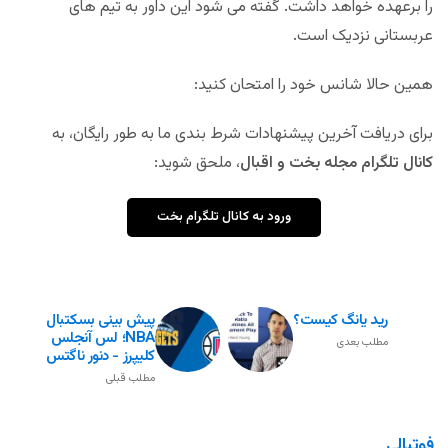
را برعهده خواهد داشت. گفته می شود این داور به تیم های
عربستانی نزدیک است.
همین حالا شانس خود را امتحان کنید:
برای دریافت آخرین پیشنهادات شرط بندی ما به طور رایگان، به
کانال تلگرام مجله بخت و اقبال
، ملحق شوید:
ورود به کانال تلگرام بخت
رید یانگ کیست؟
پیش بینی بسکتبال
NBA؛ لس آنجلس
مطلب بعدی
کلیپرز - دنور ناگتس
مطلب قبلی
فوتبالی