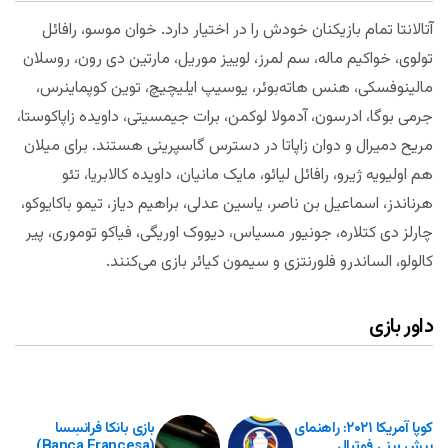
آتالانتا تمام بازیکنان خودش را در اختیار دارد. خوان موسو، رافائل
تولوی، خواکیم ماله، سم لمرز، لوییز موریل، مارتین دی رون، روسلان
مالینوفسکی، هنس هاته‌بوئر، یوسیپ ایلیچیچ، توین کوپماینرس،
جرمی بوگا، ادرسون، آدمولا لوکمن، برات جیمسیتی، داویده زاپاکوستا،
مریح دمیرال و دوان زاپاتا در دسترس گاسپرینی هستند. برای میلان
هم اولیویه ژیرو، رافائل لیائو، مایک مانیان، داویده کالابریا، تئو
هرناندز، اسماعیل بن ناصر، یاسین عدلی، براهیم دیاز، تیمو باکایوکو،
چارلز دی کتلاره، جونیور مسیاس، دیووک اوریگی، فیاکو توموری، پیر
کالولو، الساندرو فلورنتزی و سیمون کیائر بازی می‌کنند.
داور بازی
کوپا آمریکا ۲۰۲۱: راهنمای
بازی بانکا فرانسِسا
پیش بینی فوتبال
(Banca Francesa)