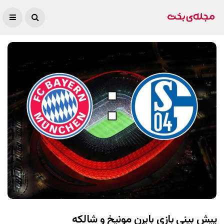
پیش بینی بازی بایرن مونیخ و شالکه