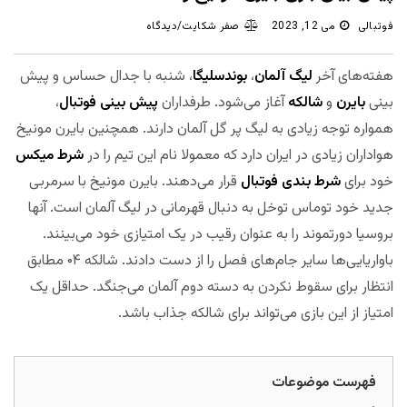
فوتبالی
می 12, 2023
صفر شکایت/دیدگاه
هفته‌های آخر
لیگ آلمان
،
بوندسلیگا
، شنبه با جدال حساس و پیش
بینی
بایرن
و
شالکه
آغاز می‌شود. طرفداران
پیش بینی فوتبال
،
همواره توجه زیادی به لیگ پر گل آلمان دارند. همچنین بایرن مونیخ
هواداران زیادی در ایران دارد که معمولا نام این تیم را در
شرط میکس
خود برای
شرط بندی فوتبال
قرار می‌دهند. بایرن مونیخ با سرمربی
جدید خود توماس توخل به دنبال قهرمانی در لیگ آلمان است. آنها
بروسیا دورتموند را به عنوان رقیب در یک امتیازی خود می‌بینند.
باواریایی‌ها سایر جام‌های فصل را از دست دادند. شالکه ۰۴ مطابق
انتظار برای سقوط نکردن به دسته دوم آلمان می‌جنگد. حداقل یک
امتیاز از این بازی می‌تواند برای شالکه جذاب باشد.
مجله بخت
فهرست موضوعات