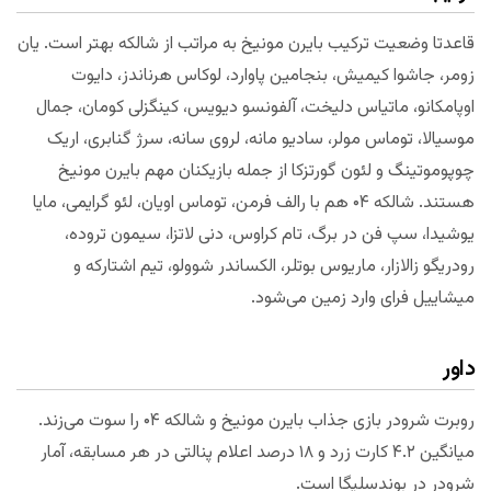
قاعدتا وضعیت ترکیب بایرن مونیخ به مراتب از شالکه بهتر است. یان
زومر، جاشوا کیمیش، بنجامین پاوارد، لوکاس هرناندز، دایوت
اوپامکانو، ماتیاس دلیخت، آلفونسو دیویس، کینگزلی کومان، جمال
موسیالا، توماس مولر، سادیو مانه، لروی سانه، سرژ گنابری، اریک
چوپوموتینگ و لئون گورتزکا از جمله بازیکنان مهم بایرن مونیخ
هستند. شالکه ۰۴ هم با رالف فرمن، توماس اویان، لئو گرایمی، مایا
یوشیدا، سپ فن در برگ، تام کراوس، دنی لاتزا، سیمون تروده،
رودریگو زالازار، ماریوس بوتلر، الکساندر شوولو، تیم اشتارکه و
میشاییل فرای وارد زمین می‌شود.
داور
روبرت شرودر بازی جذاب بایرن مونیخ و شالکه ۰۴ را سوت می‌زند.
میانگین ۴.۲ کارت زرد و ۱۸ درصد اعلام پنالتی در هر مسابقه، آمار
شرودر در بوندسلیگا است.