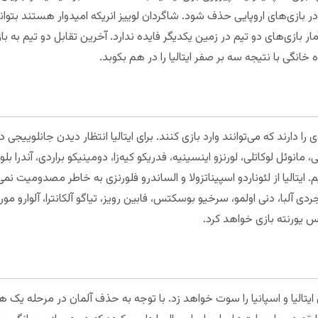
بازی‌های اروپایی حذف شود. شاگردان لوییز انریکه امیدوار هستند بتوانند 
خانگی با نتیجه سه بر صفر ایتالیا را در هم بکوبد.
ی را دارند که می‌توانند وارد بازی کنند. برای ایتالیا انتظار دیدن جانلوییجی 
تی، مانوئل لوکاتلی، لورنزو اینسینیه، فدریکو کیه‌زا، دومینیکو براردی، آندرا بل
 ایتالیا از لئوناردو اسپیناتزولا و الساندرو فلورنزی به خاطر مصدومیت نمی‌
دی آلبا، دنی اولمو، سرخیو بوسکتس، فابین رویز، تیاگو آلکانترا، آلوارو مورا
وس یورنته بازی خواهد کرد.
ازی ایتالیا و اسپانیا را سوت خواهد زد. با توجه به حذف آلمان در مرحله