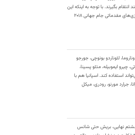
انتقام بگیرند. با توجه به اینکه این
بازی در شهر لندن برگزار می‌شود، بررسی آمار بازی‌های دو تیم در زمین یکدیگر فایده ندارد. آخرین تقابل دو تیم به بازی‌های مقدماتی جام جهانی ۲۰۱۸
دوناروما، لئوناردو بونوچی، جورجو
وتی، چیرو ایموبیله، متئو پسینا،
تواند استفاده کند. اسپانیا هم با
تا، جرارد مورنو، رودری، میکل
 یک هشتم نهایی، بریش حتی شانس