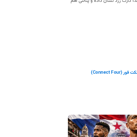
قضاوت در فینال را دارد. وی تاکنون ۴ مسابقه در جام ملت‌های اروپای امسال را داوری کرده که در هر بازی میانگین ۱.۵ کارت زرد نشان داده و پنالتی هم
(Connect Four)