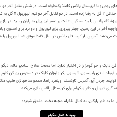
‌های رودررو با کریستال پالاس کاملا یک‌طرفه است. در شش تقابل آخر دو 
شده است. لیورپول در هر شش مس
زشگاه پالاس با برد سنگین هفت بر صفر لیورپول به پایان رسید. در بازی‌ه
 آخر در این زمین، چهار پیروزی برای لیورپول و دو برد برای استون ویل
بار کریستال پالاس در سال ۲۰۱۷ موفق شد لیورپول را شکست دهد.
ایک و جو گومز را در اختیار ندارد. اما محمد صلاح، سادیو مانه، دیگو ژوتا،
ندر آرنولد، اندی رابرتسون، آلیسون بکر و اوزان کاباک در دسترس یورگن کل
 کوایته، جردن آیو، آندرس تاونسند، ویلفرد زاها، ممدو ساخو، ژان فلیپ ما
 گری کیهیل و کانر ویکهام برای کریستال پالاس بازی می‌کنند.
ما به طور رایگان، به
کانال تلگرام مجله بخت
، ملحق شوید:
ورود به کانال تلگرام