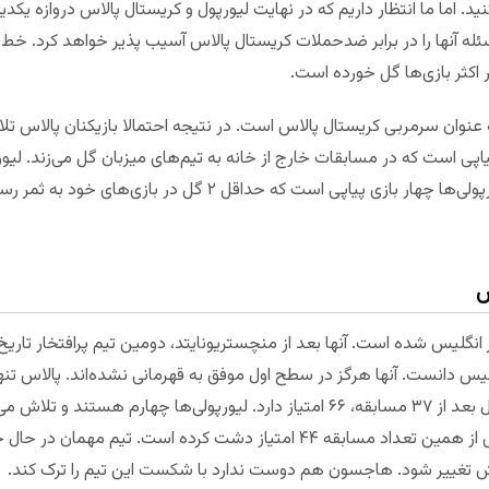
ید. اما ما انتظار داریم که در نهایت لیورپول و کریستال پالاس دروازه یکدیگر
ه آنها را در برابر ضدحملات کریستال پالاس آسیب پذیر خواهد کرد. خط د
اکثر بازی‌ها گل خورده است.
نوان سرمربی کریستال پالاس است. در نتیجه احتمالا بازیکنان پالاس ت
خانگی از تیم مهمان گل خورده است. لیورپولی‌ها چهار بازی پیاپی است 
س
رتر انگلیس شده است. آنها بعد از منچستریونایتد، دومین تیم پرافتخار تا
نگلیس دانست. آنها هرگز در سطح اول موفق به قهرمانی نشده‌اند. پالاس تن
کرده است. در مسابقات این فصل لیورپول بعد از ۳۷ مسابقه، ۶۶ امتیاز دارد. لیورپولی‌
قهرمانان را بدست بیاورند. کریستال پالاس از همین تعداد مسابقه ۴۴ امتیاز دشت 
وش تغییر شود. هاجسون هم دوست ندارد با شکست این تیم را ترک کند.