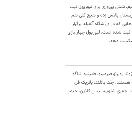
تیم، شش پیروزی برای لیورپول ثبت
ابقه حداقل ۲ گل به رقبا زده است. در دو تقابل آخر دو تیم، لیورپول ۱۱ گل به کریستال پالاس زده و هیچ گلی هم
ایی که در ورزشگاه آنفیلد برگزار
ا ثبت شده است. لیورپول چهار بازی
 روبرتو فیرمینو، فابینیو، تیاگو
وپ هستند. جک باتلند، پاتریک فن
تتا، جفری شلوپ، نیتین کلاین، جیمز