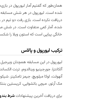
همان‌طور که گفتیم آمار لیورپول در بازی
دریافت نکرده است. بازی رفت دو تیم در ور
شده، آمار کمی متفاوت است. در شش مواجهه
خانگی پیاپی است که استون ویلا را شکست می‌دهد. آخرین 
ترکیب لیورپول و پالاس
لیورپول در این مسابقه همچنان ویرجیل فن د
آلکانترا، جورجینیو وینالدوم، ترنت الکسا
آنهولت، لوکا میلویچ، جیمز تامکینز، شیکو
مک آرتور، میچی باتشوایی، کریستین بنتکه،
برای دریافت آخرین پیشنهادات
شرط بندی