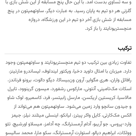
و سه تساوی بدست آمد. با این حال پنج مسابقه از این شش بازی با
گلزنی هر دو تیم به پایان رسید. به عبارت دیگر، ساوتهمپتون در پنج
مسابقه از شش بازی آخر دو تیم در این ورزشگاه، دروازه
منچستریونایتد را باز کرد.
ترکیب
تفاوت زیادی بین ترکیب دو تیم منچستریونایتد و ساوتهمپتون وجود
دارد. میزبان با امثال داوید دخیا، ویکتور لیندلوف، لیساندرو مارتینز،
رافائل واران، هری مگوایر، آرون ون‌بیساکا، دیگو دالوت، برونو فرناندز،
اسکات مک‌تامینی، آنتونی، مارکوس رشفورد، میسون گرینوود، تایرل
مالاسیا، کریستین اریکسن، مارسل زابیتسر، فرد، کاسمیرو، لوک شاو
و جیدون سانچو وارد زمین می‌شود. ساوتهمپتون هم می‌تواند از
الکس مک‌کارتی، کایل واکر پیترز، لیانکو، اینسلی میتلند نیلز، جیمز
وارد-پروس، جو آریبو، آدام آرمسترانگ، چه آدامز، میسلاو اورشیچ، تئو
وولکات، ابراهیم دیالو، استوارت آرمسترانگ، سکو مارا، محمد سالیسو