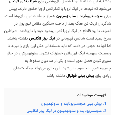
یکشنبه این هفته عموما شامل بازی‌هایی برای
شرط بندی فوتبال
می‌شود که تیم‌ها در لیگ اروپا یا کنفرانس اروپا حضور دارند. پیش
بینی
منچستریونایتد
و
ساوتهمپتون
هم از جمله همین بازی‌ها است.
شاگردان اریک تن هاگ بعد از باخت سنگین مقابل لیورپول در
آنفیلد، با برد قاطع در لیگ اروپا کمی روحیه خود را بازیافتند. شیاطین
سرخ بعید است شانس قهرمانی در
لیگ برتر انگلیس
داشته باشند.
اما آنها به خوبی می‌دانند که باید مسابقاتی مثل این بازی را ببرند تا
وضعیت سهمیه لیگ قهرمانان خطرناک نشود. ساوتهمپتون در حال
سپری کردن فصل بدی است و یکی از مدعیان سقوط به
چمپیونشیپ محسوب می‌شود. این بازی می‌تواند جذابیت‌های
زیادی برای
پیش بینی فوتبال
داشته باشد.
مجله بخت
فهرست موضوعات
1.
پیش بینی منچستریونایتد و ساوتهمپتون
2.
منچستریونایتد و ساوتهمپتون در لیگ برتر انگلیس