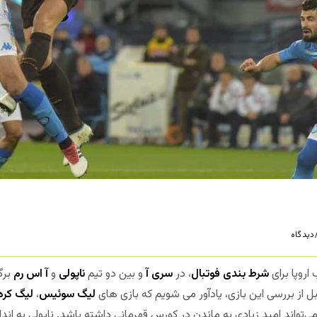
یدگاه
روپا برای
شرط بندی فوتبال
، در
سری آ
و بین دو تیم
ناپولی
و
آ اس رم
برگ
بل از بررسی این بازی، یادآور می شویم که بازی های
لیگ سوئیس
،
لیگ کره
‌تواند امید زیادی به ماندن در کورس قهرمانی داشته باشد. ناپولی به انداز