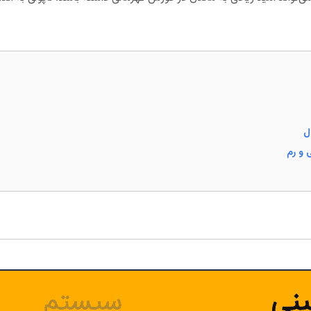
ل
 و رم