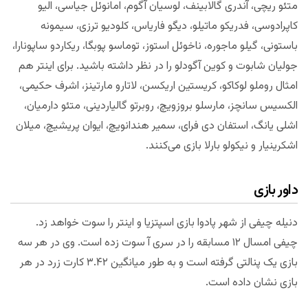
متئو ریچی، آندری گالابینف، لوسیان آگوم، امانوئل جیاسی، الیو
کاپرادوسی، فدریکو ماتیلو، دیگو فاریاس، کلودیو ترزی، سیمونه
باستونی، گیلو ماجوره، ناخوئل استوز، توماسو پوبگا، ریکاردو ساپونارا،
جولیان شابوت و کوین آگودلو را در نظر داشته باشید. برای اینتر هم
امثال روملو لوکاکو، کریستین اریکسن، لاتارو مارتینز، اشرف حکیمی،
الکسیس سانچز، مارسلو بروزویچ، روبرتو گالیاردینی، متئو دارمیان،
اشلی یانگ، استفان دی فرای، سمیر هندانویچ، ایوان پریشیچ، میلان
اشکرینیار و نیکولو بارلا بازی می‌کنند.
داور بازی
دنیله چیفی از شهر پادوا بازی اسپتزیا و اینتر را سوت خواهد زد.
چیفی امسال ۱۲ مسابقه را در سری آ سوت زده است. وی در هر سه
بازی یک پنالتی گرفته است و به طور میانگین ۳.۴۲ کارت زرد در هر
بازی نشان داده است.