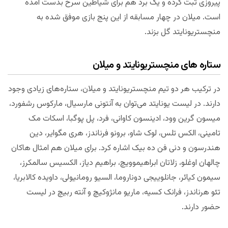
پیروزی ثبت کرده و یک برد هم برای شیاطین سرخ بدست آمده
است. میلان در چهار مسابقه از این پنج بازی موفق شده به
منچستریونایتد گل بزند.
ستاره های منچستریونایتد و میلان
در ترکیب هر دو تیم منچستریونایتد و میلان، ستاره‌های زیادی وجود
دارند. در لیست یونایتد می‌توان به آنتونی مارسیال، مارکوس رشفورد،
میسون گرین وود، ادینسون کاوانی، فرد، پل پوگبا، اسکات مک
تامینی، الکس تلس، لوک شاو، برونو فرناندز، هری مگوایر، دین
هندرسون و دنی فن ده بیک اشاره کرد. برای میلان هم امثال هاکان
چالهان اوغلو، زلاتان ابراهیموویچ، براهیم دیاز، الکسیس سالمکرز،
سیمون کیائر، جانلوییجی دوناروما، السیو رومانیولی، داویده کالابریا،
تئو هرناندز، فرانک کسیه، ماریو مانژوکیچ و آنته ربیچ در لیست
حضور دارند.