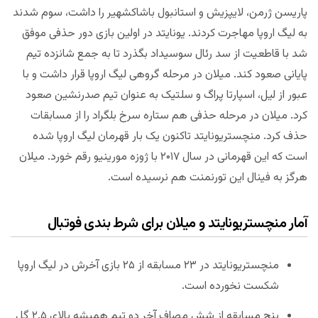
پاریسن ژرمن، لایپزیش و استانبول باشاکشهیر را داشت، سوم شدند
به لیگ اروپا مهاجرت کردند. یونایتد در اولین بازی دور حذفی موفق
شد با قاطعیت از سد رئال سوسیداد بگذرد تا به جمع شانزده تیم
پایانی صعود کند. میلان در مرحله گروهی لیگ اروپا قرار داشت و با
عبور از لیل، اسپارتا پراگ و سلتیک به عنوان تیم صدرنشین صعود
کرد. میلان در مرحله حذفی هم ستاره سرخ بلگراد را از مسابقات
حذف کرد. منچستریونایتد تاکنون یک بار قهرمان لیگ اروپا شده
است که این قهرمانی در سال ۲۰۱۷ با ژوزه مورینیو رقم خورد. میلان
هرگز به فینال این تورنمنت هم نرسیده است.
آمار منچستریونایتد و میلان برای شرط بندی فوتبال
منچستریونایتد در ۲۳ مسابقه از ۲۵ بازی آخرش در لیگ اروپا
شکست نخورده است.
پنج مسابقه از شش مصاف آخر دو تیم همیشه بالای ۲.۵ گل