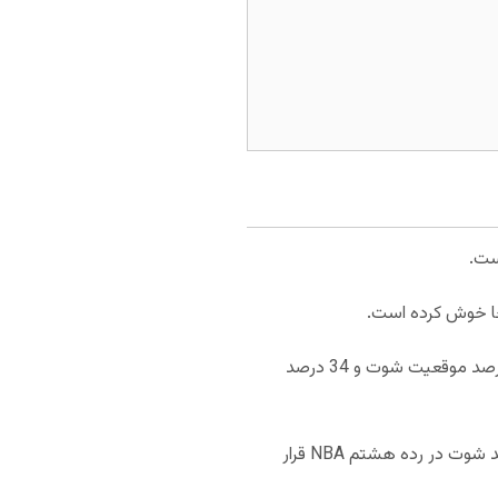
ایندیانا پیسرز به طور میانگین 107.5 امتیاز از دست داده و در رده سوم NBA قرار گرفته است. پیسرز با دادن 45 درصد موقعیت شوت و 34 درصد
با کسب 112 امتیاز به طور میانگین در هر بازی در رده پانزدهم NBA قرار دارد. میامی هیت با 47 درصد شوت در رده هشتم NBA قرار