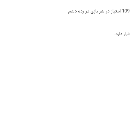
میامی هیت 38 درصد پرتاب سه امتیازی داشته و در رده دوم لیگ قرار گرفته است. میامی هیت با از دست دادن 109.1 امتیاز در هر بازی در رده دهم