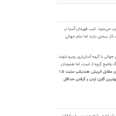
 بار در تاریخش به جام جهانی صعود کرده و یکی از تیم‌های تازه وارد جام جهانی ۲۰۲۶ محسوب می‌شود. نایب قهرمان آسیا در
ت کار سختی دارند اما جام جهانی
 جهانی با گروه آسان‌تری روبرو شوند.
سختی گروه در حدی است که کسب یک امتیاز از این گروه هم دشوار به نظر می‌رسد. از نگاه شرط‌بندی، اردن آندر‌داگ واضح گروه J است، اما همچنان
،
هندیکپ مثبت ۱.۵
ترین گلزن اردن
و
گرفتن حداقل
 اتریش شروع می‌شود و سپس مسابقات