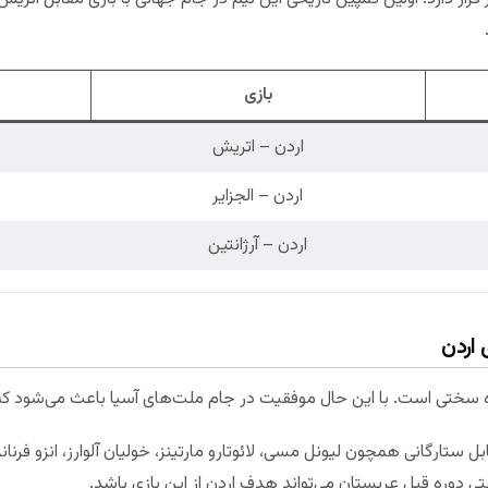
بازی
اردن – اتریش
اردن – الجزایر
اردن – آرژانتین
ستارگانی همچون لیونل مسی، لائوتارو مارتینز، خولیان آلوارز، انزو فرناندز
تی دوره قبل عربستان می‌تواند هدف اردن از این بازی باشد.