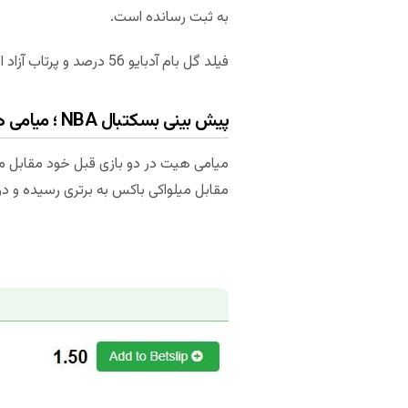
به ثبت رسانده است.
فیلد گل بام آدبایو 56 درصد و پرتاب آزاد او 69 درصد است.
پیش بینی بسکتبال NBA ؛ میامی هیت – میلواکی باکس (بازی سوم)
مقابل میلواکی باکس به برتری رسیده و در مجموع 2-0 از حریف خود پ