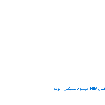
پیش بینی بسکتبال NBA ؛ بوستون سلتیکس - تورنتو