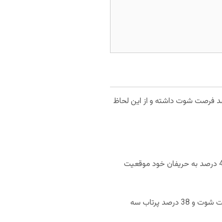
 میانگین کسب 118.7 امتیاز در هر بازی، در جایگاه نخست NBA قرار گرفته است. میلواکی 48 درصد فرصت شوت داشته و از این لحاظ
با از دست دادن 108.6 امتیاز به حریفان خود در رده هشتم NBA قرار گرفته است. میلواکی باکس 41 درصد به حریفان خود موقعیت
با کسب 112 امتیاز در هر بازی در رده پانزدهم از این حیث قرار گرفته است. میامی با 47 درصد موقعیت شوت و 38 درصد پرتاب سه