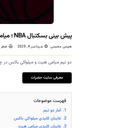
پیش بینی بسکتبال NBA ؛ میامی هیت – میلواکی باکس (بازی سوم)
هومن محسنی
سپتامبر 4, 2020
صفر 
دو تیم میامی هیت و میلواکی باکس در چ
معرفی سایت حضرات
فهرست موضوعات
1.
آمار دو تیم
2.
غایبان کلیدی میلواکی باکس
3.
غایبان کلیدی میامی هیت