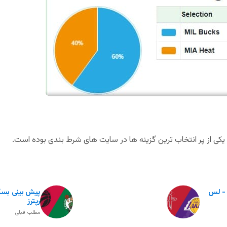
راکتس - لس
رپترز
مطلب قبلی