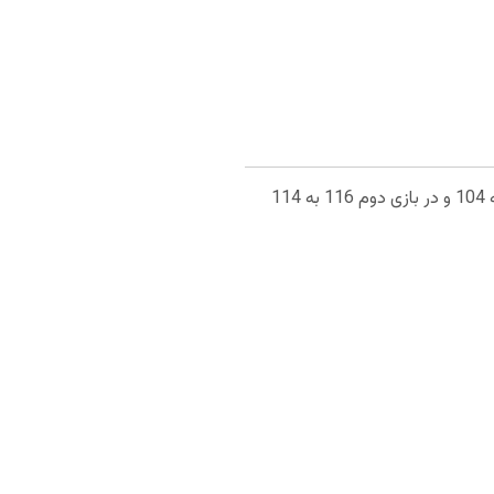
میامی هیت در دو بازی قبل خود مقابل میلواکی باکس به پیروزی رسیده است. در بازی نخست میامی هیت 115 به 104 و در بازی دوم 116 به 114