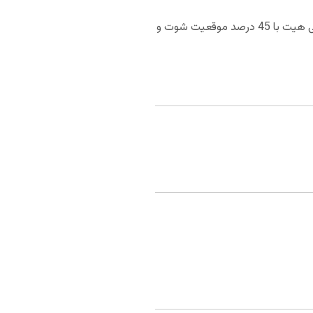
میامی هیت با از دست دادن 109.1 امتیاز در هر بازی از لحاظ دفاعی در رده دهم NBA قرار گرفته است. دفاع میامی هیت با 45 درصد موقعیت شوت و