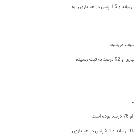
با کسب 12 امتیاز در هر 26.7 دقیقه بازی بازیکن کلیدی میلواکی باکس محسوب می‌شود. بروک لوپز 4.6 ریباند و 1.5 پاس در هر بازی را به
50 درصد و پرتاب های آزاد سه امتیازی او 92 درصد به ثبت رسیده
با 15.9 امتیازی که در هر 33.6 دقیقه بازی کسب کرده دیگر بازیکن کلیدی میامی هیت است. بام آدبایو 10.2 ریباند و 5.1 پاس در هر بازی را