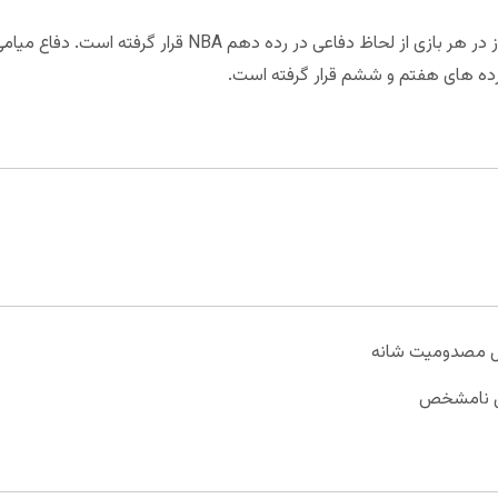
یل مصدومیت شانه
ایل نامشخص