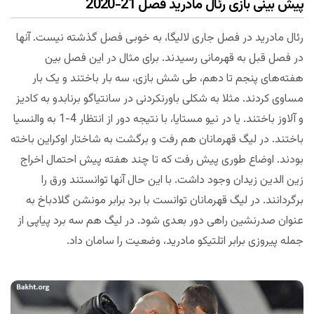
پیش بینی بازی رئال مادرید فصل 21-2020
رئال مادرید در فصل جاری لالیگا، به خوبی فصل گذشته نیست. آنها
در فصل قبل به قهرمانی رسیدند. برای مثال در این فصل بین
هفته‌های پنجم تا دهم، طی شش بازی، سه بار باختند و یک بار
مساوی کردند. مثلا به شکلی باورنکردنی در سانتیاگو برنابدو به کادیز
و آلاوز باختند. یا در نیو مستایا، با نتیجه دور از انتظار 4-1 به والنسیا
باختند. در لیگ قهرمانان هم رفت و برگشت به شاختار اوکراین باخته
بودند. اوضاع طوری پیش رفت که تا چند هفته پیش احتمال اخراج
زین الدین زیدان وجود داشت. با این حال آنها توانستند ورق را
برگردانند. در لیگ قهرمانان توانست با برد برابر مونشن گلادباخ به
عنوان صدرنشین راهی دور بعدی شود. در لیگ هم سه برد پیاپی از
جمله پیروزی برابر اتلتیکو مادرید، وضعیت را سامان داد.