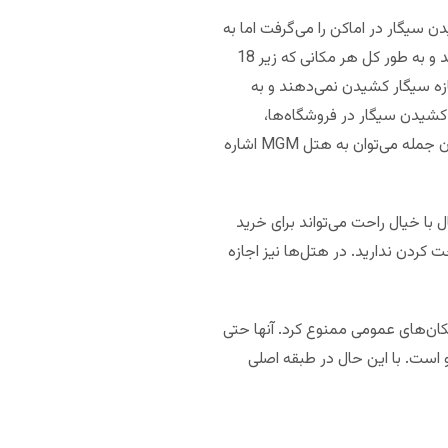
ه موجب آن از مردم حق کشیدن سیگار در اماکن را می‌گرفت اما به
عنوان تبصره آنها مشخص کردند که این قانون ربطی به منطقه لاس وگاس استریپ که عمده کازینوها در آن جا دارند و به طور کل هر مکانی که زیر 18
ازه سیگار کشیدن نمی‌دهند و به
کشیدن سیگار در فروشگاه‌ها،
رستوران‌ها، بیمارستان‌ها، سالن‌های تئاتر و از این دست را ندارند. سه کازینو نیز خود سیگار را ممنوع کرده‌اند که از آن جمله می‌توان به هتل MGM اشاره
وگاس، تنها مسئله سیگار هم نیست. از 2017 نوادا ماری جوانا را قانونی کرد پس افراد بالای 21 سال با خیال راحت می‌تواند برای خرید
کردن ندارید. در هتل‌ها نیز اجازه
ا در تمام مکان‌های عمومی ممنوع کرد. آنها حتی
م در ماکائو است. با این حال در طبقه اصلی