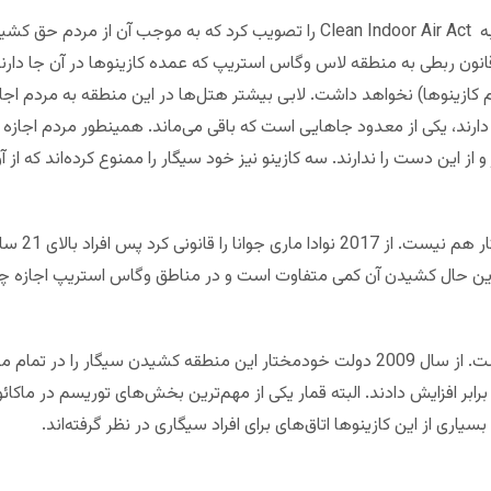
ایالت نوادا در سال 2006 قوانین موسوم به Clean Indoor Air Act را تصویب کرد که ب
ام کازینوها) نخواهد داشت. لابی بیشتر هتل‌ها در این منطقه به مردم اج
ارند، یکی از معدود جاهایی است که باقی می‌ماند. همینطور مردم اجازه 
در خصوص لاس 
ا این حال کشیدن آن کمی متفاوت است و در مناطق وگاس استریپ اجازه چت 
کمی قصه متفاوت است. از سال 2009 دولت خودمختار این منطقه کشیدن سیگار ر
نواع سیگارها را در سال 2009 سه برابر افزایش دادند. البته قمار یکی از مهم‌ترین بخش‌های توریس
یاری از این کازینوها اتاق‌های برای افراد سیگاری در نظر گرفته‌اند.