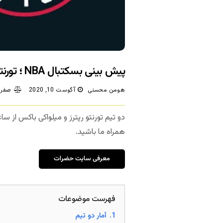
پیش بینی بسکتبال NBA ؛ تورنتو رپترز – میلواکی باکس
هومن محسنی
آگوست 10, 2020
صفر 
دو تیم تورنتو رپترز و میلواکی باکس از ساعت 03:00 بامداد فردا در مسابقات 
همراه ما باشید.
معرفی سایت حضرات
فهرست موضوعات
1.
آمار دو تیم