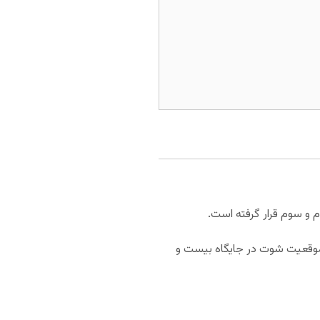
با کسب 112.6 امتیاز در هر بازی در رده چهاردهم قرار گرفته است. تورنتو با 46 درصد موقعیت شوت در جایگاه بیست و