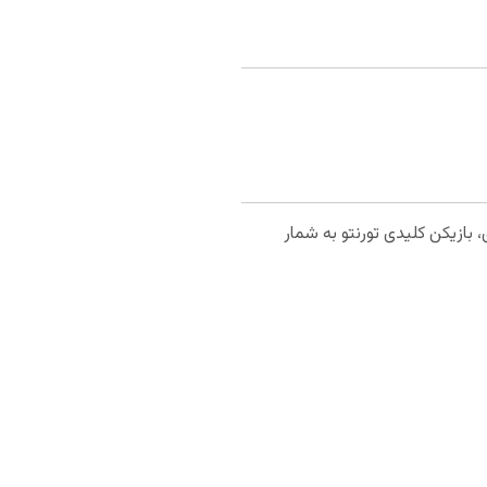
، 23.1 امتیاز کسب کرده و با 3.5 پاس و 7.4 ریباند در هر بازی، بازیکن کلیدی تورنتو به شمار