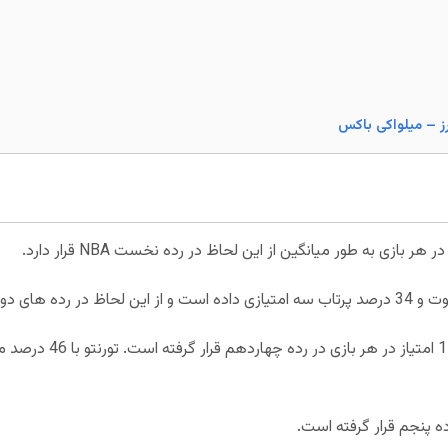
در فاز هجومی، تورنتو رپترز 