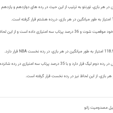
دفاع میلواکی باکس 41 درصد به حریفان خود موقعیت شوت و 36 درصد پرتاب سه امتیا
لیل مصدومیت زانو