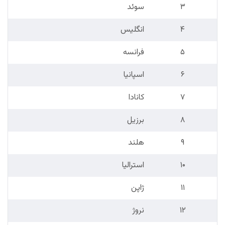
۳
سوئد
۴
انگلیس
۵
فرانسه
۶
اسپانیا
۷
کانادا
۸
برزیل
۹
هلند
۱۰
استرالیا
۱۱
ژاپن
۱۲
نروژ