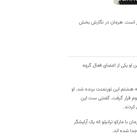
 استراتژی پوکر است. هرمان در نگارش بخش
 کازینو Bellagio حضور داشته است. همچنین او یکی از اعضای فعال گروه
Poker After Dark شبکه NBC حضور داشت و در هفته هشتم این تورنمنت برنده شد. او
ست برابر توماس بیهل در رتبه دوم قرار گرفت. گفتنی ست این
ن با مارکو ترانیلو که یک آرایشگر
جدا شده اند.