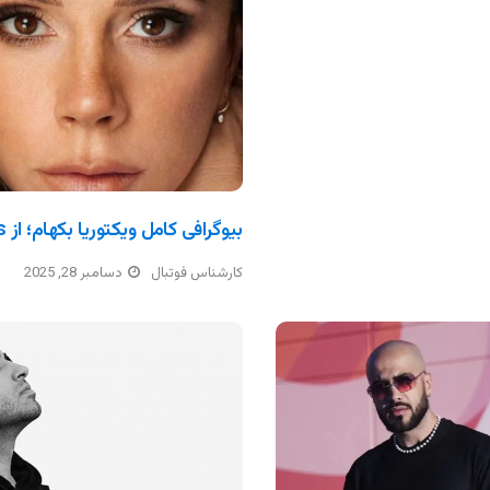
بیوگرافی کامل ویکتوریا بکهام؛ از Spice Girls تا امپراتوری مد
کارشناس فوتبال
دسامبر 28, 2025