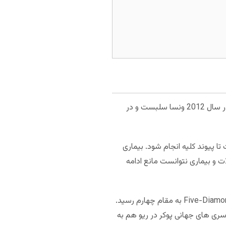
هارمان اولین پوکرباز زنی بود که توانست دو دستبند قهرمانی رویدادهای آزاد این مسابقات معتبر را به دست آورد. در سال 2012 ونسا سلبست و در
ت تا پیوند کلیه انجام شود. بیماری
 و بیماری نتوانست مانع ادامه
او دوباره به میدان مسابقه برگشت. هارمان در «تور جهانی پوکر» شرکت کرد و در رویداد Five-Diamond World Poker Classic به مقام چهارم رسید.
ر «تور پوکر حرفه ای» هم شرکت کرد و در این رقابت هم در رتبه پنجم ایستاد. جنیفر در رویداد قهرمانی Circuit سری های جهانی پوکر در ریو هم به