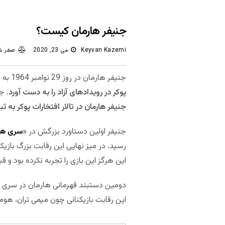
جنیفر هارمان کیست؟
Keyvan Kazemi
می 23, 2020
صفر ش
جنیفر هارمان در روز 29 نوامبر 1964 به دنیا آمد. او یک پوکرباز حرفه ای آمریکایی است.
پوکر در رویدادهای آزاد را به دست آورد
. ج
جنیفر هارمان در تالار افتخارات پوکر به ث
جنیفر اولین دستاورد بزرگش در «
سری های
رسید. در میز نهایی این رقابت بزرگ بازی
این هرگز این بازی را تجربه نکرده بود و قبل از شروع بازی طی 5 دقیقه آ
این رقابت بازیکنانی چون میمی تران، هوم