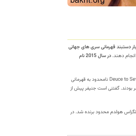
ار دستبند قهرمانی سری های جهانی
 انجام دهند.
در سال 2015 نام
» را در سال 2000 به ثبت رساند. او در رویداد Deuce to Seven Lowball نامحدود به قهرمانی
بودند. گفتنی است جنیفر پیش از
ی های جهانی پوکر هم در سال 2002 به دست آمد. او در بازی 5 هزار دلاری تگزاس هولدم محدود برنده شد. در