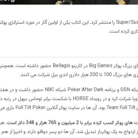
در سال 1979 کتاب Super/Sustem را منتشر کرد. این کتاب یکی از اولین آثار در مورد
اری کرده است.
جنیفر تنها پوکرباز زنی است که در بازی های بزرگ پوکر Big Games در
هرمان در برنامه High Stakes Poker شبکه GSN و برنامه 
در سال 2007 در سری های جهانی پوکر اروپا شرکت کرد و در رویداد HORSE با شک
دند.
برابر با 2 میلیون و 765 هزار و 348 دلار است.
هرما
ز ازدواج به یک پوکرباز تبدیل شد. آن ها دو پسر دوقلو دارند و اخیرا از هم 