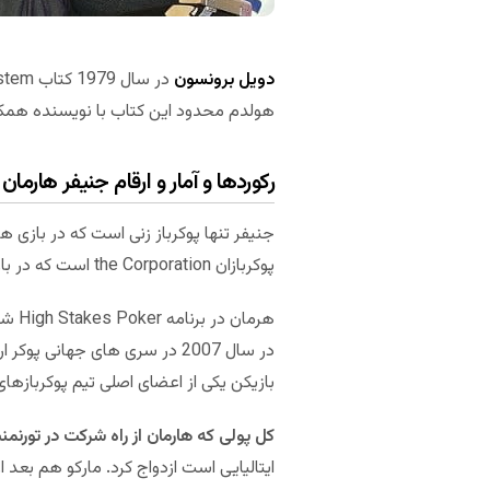
دویل برونسون
هولدم محدود این کتاب با نویسنده همک
رکوردها و آمار و ارقام جنیفر هارمان
پوکربازان the Corporation است که در بازی های بزرگ 100 تا 200 هزار دلاری اندی بیل شرکت می کنند.
بازیکن یکی از اعضای اصلی تیم پوکربازهای Team Full Tilt بود. آن ها در سایت پوکر آنلاین Full Tilt Poker بازی می کر
کل پولی که هارمان از راه شرکت در تورنمنت های پوکر کسب کرده 
ایتالیایی است ازدواج کرد. مارکو هم بعد ا