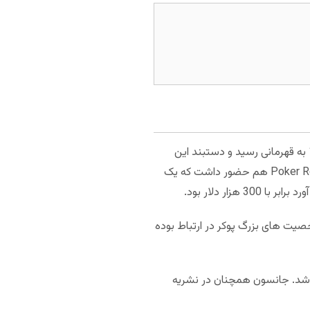
جانسون از سال 1974 به طور جدی پوکر بازی می کند. او یک بار در رقابت های سری های جهانی پوکر در سال 1997 به قهرمانی رسید و دستبند این
رقابت ها را به دست آورد. او در بازی 1500 دلاری 7 کارت razz به این پیروزی رسید. لیندا در برنامه تلویزیونی Poker Royale هم حضور داشت که یک
صیت های بزرگ پوکر در ارتباط بوده
ه به بری شولمن فروخته شد. جانسون همچنان در نشریه