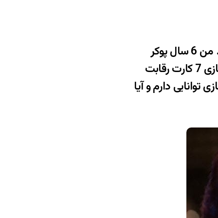
از همان ابتدا عاشق پوکر بودم. می دانستم که سرنوشتم با پوکر رقم می خورد. من 6 سال پوکر
بازی کردم و بعد خواستم خودم را امتحان کنم. برای همین در سال 1980 در بازی 7 کارت رقابت
توانایی دارم و آیا