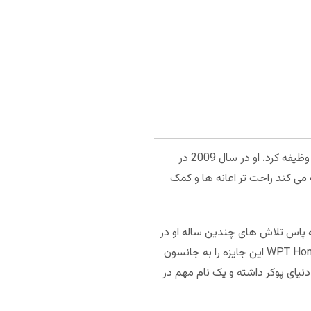
جانسون یکی از بنیان گذاران تور جهانی پوکر بود و در شش فصل اول این رقابت ها به عنوان مجری مسابقات انجام وظیفه کرد. او در سال 2009 در
ی کند راحت تر اعانه ها و کمک
 جایزه به پاس تلاش های چندین ساله او در
برگزاری و تداوم این رقابت ها بود. آدام پلیسکا، مدیر ارشد اجرایی رقابت های تور جهانی پوکر در مراسم WPT Honors Award این جایزه را به جانسون
نیای پوکر داشته و یک نام مهم در