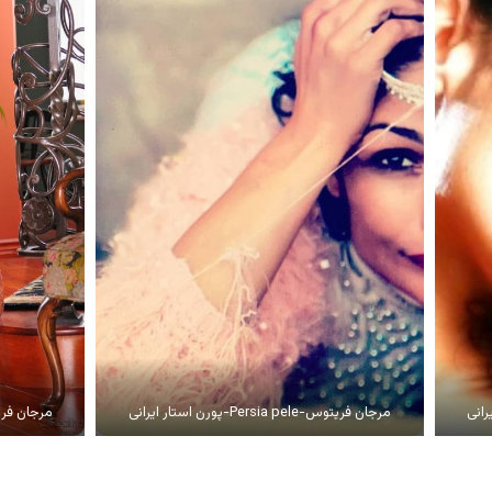
مرجان فریتوس-Persia pele-پورن استار ایرانی
مرجان فریتوس-Persia pele