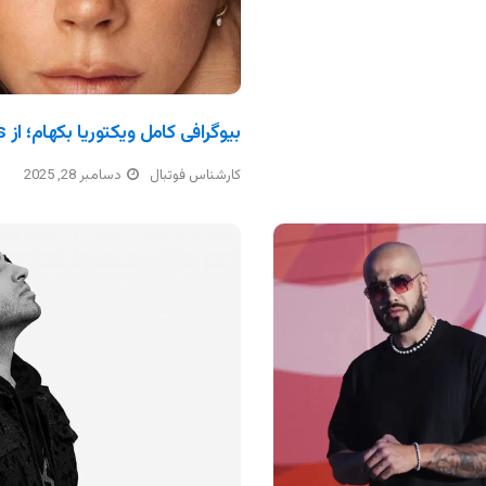
بیوگرافی کامل ویکتوریا بکهام؛ از Spice Girls تا امپراتوری مد
کارشناس فوتبال
دسامبر 28, 2025