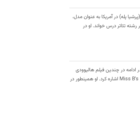
ان فریتوس یا مارجان فاريتوس سال 1982 در تهران متولد شده، حالا 37 ساله است و حالا با نام Persia Pele (پرشیا پله) در آمریکا به عنوان مدل،
 رشته تئاتر درس خواند. او در
ر ادامه در چندین فیلم هالیوودی
نقش‌های کوتاهی داشت که از آن جمله می‌توان به Miss B’s Hair Salon , Color of the Cross and Ride Sweet Die Slow اشاره کرد. او همینطور در