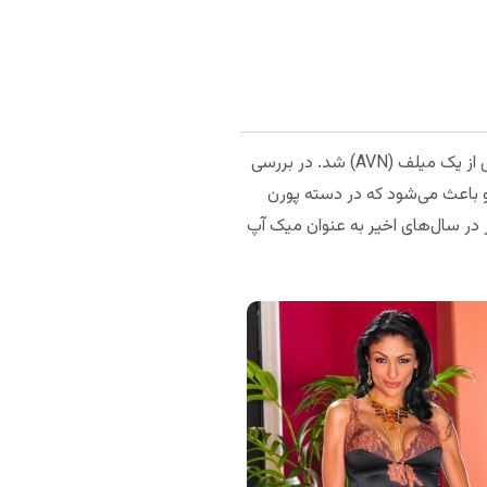
او از سال 2008 با نام پرشیا پله، وارد دنیای فیلم‌های مستهجن شد. او همینطور در سال 2010 نامزد بهترین نمایش از یک میلف (AVN) شد. در بررسی
او باعث می‌شود که در دسته پورن
ور در سال‌های اخیر به عنوان میک آپ