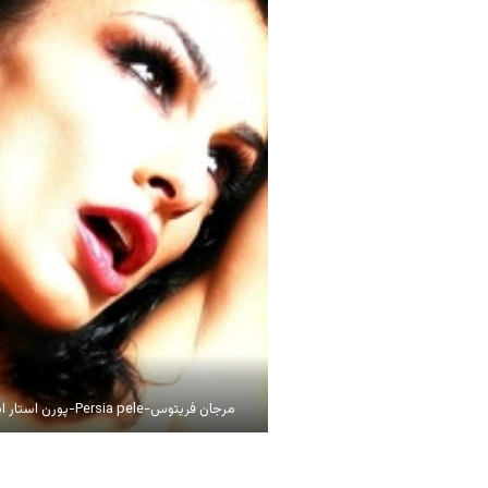
مرجان فریتوس-Persia pele-پورن استار ایرانی