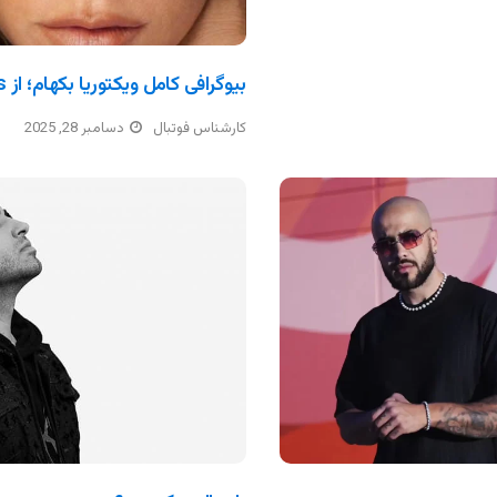
بیوگرافی کامل ویکتوریا بکهام؛ از Spice Girls تا امپراتوری مد
کارشناس فوتبال
دسامبر 28, 2025