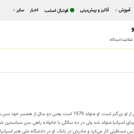
آموزش
آنالیز و پیش‌بینی
اخبار
سایر
فوتبال امشب
و
شکایت/دیدگاه
ناگور آرانبورو همسر ژابی آلونسو چندسالی از او بزرگتر است. او متولد 1979 ا
زپیتیتای اسپانیا متولد شد ولی در ده سالگی با خانواده راهی سن سباستین ش
س مسافرتی کار می‌کرد و مادرش در بانک. او در دانشگاه ملی هنر اسپانیا،