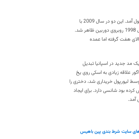
ژابی در 2004 از سوسیداد راهی لیورپول شد اما رابطه این دو پیش از آن زمان شروع شده بود و ناگور با وی به لیورپول آمد. این دو در سال 2009 با
یکدیگر ازدواج کردند و سه فرزند دارند. ناگور بازیگر است اما بازیگر چندان شناخته شده‌ای نیست. او اولین بار در سال 1998 روبروی دوربین ظاهر شد.
2 ساخته شد، در IMDB ریت بالای هفت گرفته اما عمده
یک مد جدید در اسپانیا تبدیل
اگور علاقه زیادی به اسکی روی یخ
اوچ توسط لیورپول خریداری شد، دختری را
 کرده بود شانسی دارد. برای ایجاد
 آمد.
ای سایت شرط بندی پین باهیس