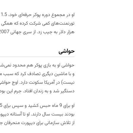
او در مجموع دوره پوکر حرفه‌ای خود، 1.5 میلیون دلار درآمد داشته است که این، او را به دهمین
هزار دلار به جیب زد. از سری جهانی 2007 و 2006 نیز او به ترتیب 206 و 171 هزار دلار برنده شده بود.
حواشی
و با ماشین دیگری تصادف کرد که سبب مرگ یکی از مسافران که زنی 91 
دستگیر شد و به زندان افتاد. جرم این بود که او در سال 1995 با سه دختر زیر سن قانونی
بودند بیست سال دارند. او تا آستانه دیپو
از تلاش سازمانی برای دیپورت منحرفان جنسی نجات پیدا کرد که بین 2003 