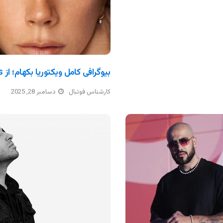
بیوگرافی کامل ویکتوریا بکهام؛ از Spice Girls تا امپراتوری مد
کارشناس فوتبال
دسامبر 28, 2025