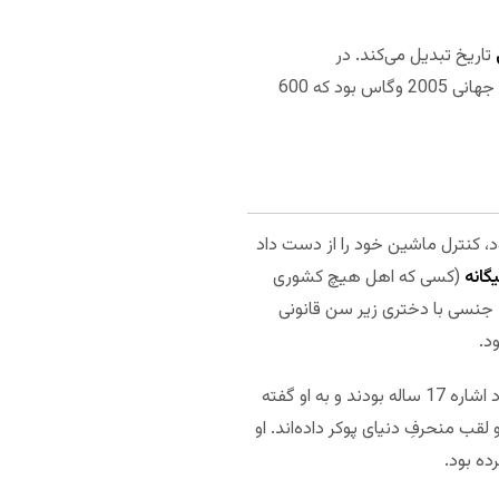
تاریخ تبدیل می‌کند. در
تورنمنت‌های کمی شرکت کرده که همگی بین 2005 و 2018 و همگی در آمریکا بوده‌اند. بزرگترین پیروزی او در سری جهانی 2005 وگاس بود که 600
مشغول رانندگی بود، کنترل ماشین خود را از دست داد
یگانه
(کسی که اهل هیچ کشوری
ه دلیل شکستن قانون و روابط جنسی با دختری زیر سن قانونی
او برای 9 ماه حبس کشید و سپس برای 5 سال تحت عفو مشروط بود. بنا بر صحبت‌های وکیل شیخان، دختران مورد اشاره 17 ساله بودند و به او گفته
قب منحرفِ دنیای پوکر داده‌اند. او