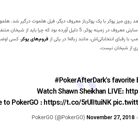
 بعد روی میز پوکر با یک پوکرباز معروف دیگر، فیل هلموث درگیر شد. هل
خسته شده بود و این باعث درگیری شد. سایتی معروف در زمینه پوکر، 5 دلیل آورده ب
پ با رقبای انتخاباتی‌اش، مانند زباله! در یکی از
فروم‌های پوکر
، کسی اوضاع
ری از شیخان نیست.
#PokerAfterDark
's favorite
Watch Shawn Sheikhan LIVE:
htt
e to PokerGO :
https://t.co/5rUlItuiNK
pic.twi
November 27, 2018
— PokerGO (@