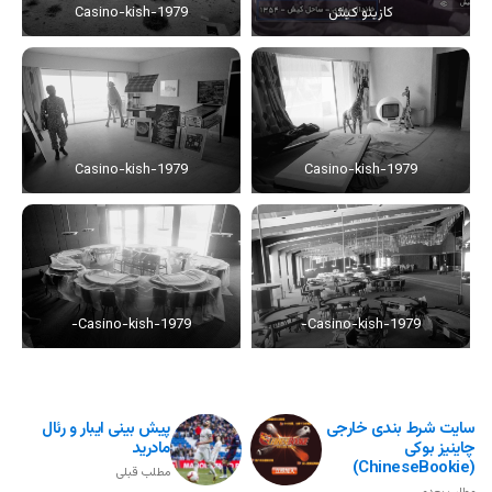
کازینو کیش
Casino-kish-1979
Casino-kish-1979
Casino-kish-1979
Casino-kish-1979-
Casino-kish-1979-
سایت شرط بندی خارجی
پیش بینی ایبار و رئال
چاینیز بوکی
مادرید
(ChineseBookie)
مطلب قبلی