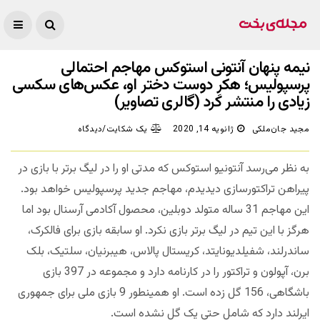
نیمه پنهان آنتونی استوکس مهاجم احتمالی
پرسپولیس؛ هکرِ دوست دختر او، عکس‌های سکسی
زیادی را منتشر کرد (گالری تصاویر)
مجید جان‌ملکی
ژانویه 14, 2020
یک شکایت/دیدگاه
به نظر می‌رسد آنتونیو استوکس که مدتی او را در لیگ برتر با بازی در
پیراهن تراکتورسازی دیدیدم، مهاجم جدید پرسپولیس خواهد بود.
این مهاجم 31 ساله متولد دوبلین، محصول آکادمی آرسنال بود اما
هرگز با این تیم در لیگ برتر بازی نکرد. او سابقه بازی برای فالکرک،
ساندرلند، شفیلدیونایتد، کریستال پالاس، هیبرنیان، سلتیک، بلک
برن، آپولون و تراکتور را در کارنامه دارد و مجموعه در 397 بازی
باشگاهی، 156 گل زده است. او همینطور 9 بازی ملی برای جمهوری
ایرلند دارد که شامل حتی یک گل نشده است.