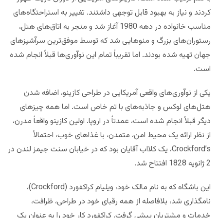
کردند و نیاز به بهبود قابل توجهی داشتند. تغییر به استراحتگاه‌های
مناسب خانواده در دهه 1980 آغاز شد و منجر به اتاق‌های هتل،
رستوران‌های بزرگ و منوهایی شد که توسط موفق‌ترین سرآشپزهای
جهان تهیه شده‌ بودند. اما تقریباً تمام این نوآوری‌ها قبلاً انجام شده‌
است.
یکی از نوآوری‌های واقعی آمریکایی در طراحی کازینو، اضافه شدن
هتل‌های لوکس و جاذبه‌های با تم خاص است. اما همه چیزهای
دیگر قبلاً انجام شده‌ است، عمدتاً در اروپا. اولین کازینو واقعاً مدرن،
از نظر ارائه یک محیط امن، متمدن، با غذاهای خوب، احتمالاً
Crockford’s، یک کلااب آقایان بود که در خیابان سنت جیمز لندن در
2 ژانویه 1828 افتتاح شد.
این باشگاه که به نام مالک خود، ویلیام کراکفورد (Crockford)،
نامگذاری شد، بلافاصله از همه رقبای خود در طراحی، ظرافت،
خدمات و مشتریان پیشی گرفت. کراکفورد کار خود را به عنوان یک