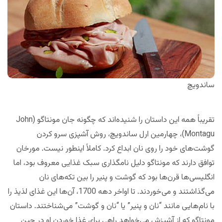
ساندویچ
تقریباً همه این داستان را شنیده‌اند که چگونه جان مونتاگو (John
Montagu)، چهارمین ارل ساندویچ، روش آشپزی سرو کردن
گوشت‌های خود را روی نان ابداع کرد. کاملاً اینطور نیست. مورخان
توافق دارند که مونتاگو دلیل نامگذاری سبک غذایی معروف بود، اما
انگلیسی‌ها قرن‌ها بود که گوشت و پنیر را بین تکه‌های نان
می‌‌گذاشتند و می‌خوردند. تا اواخر دهه 1700، آن‌ها این غذای لذیذ را
با نام‌هایی مانند “نان و پنیر” یا “نان و گوشت” می‌شناختند. داستان
مونتاگو که از آشپزش می‌خواهد راهی برای غذا خوردن‌ او در حین