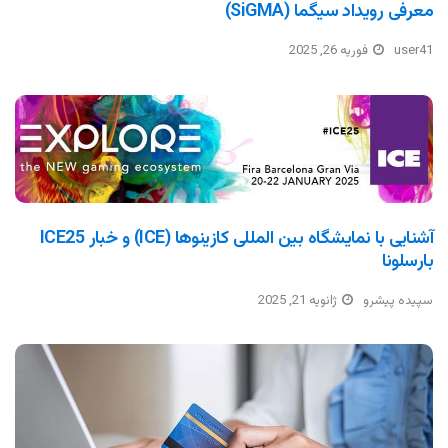
معرفی رویداد سیگما (SiGMA)
user41
فوریه 26, 2025
آشنایی با نمایشگاه بین المللی کازینوها (ICE) و خبار ICE25
بارسلونا
سپیده پیشرو
ژانویه 21, 2025