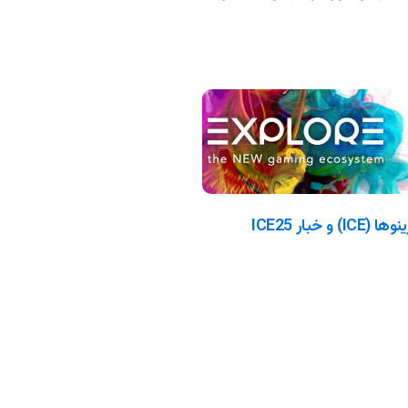
آشنایی با نمایشگاه بین المللی کازینوها (ICE) و خبار ICE25