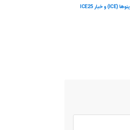
آشنایی با نمایشگاه بین المللی کازینوها (ICE) و خبار ICE25