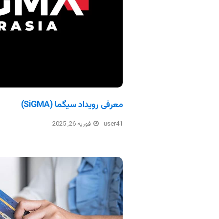
معرفی رویداد سیگما (SiGMA)
user41
فوریه 26, 2025