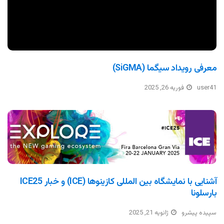
معرفی رویداد سیگما (SiGMA)
user41
فوریه 26, 2025
آشنایی با نمایشگاه بین المللی کازینوها (ICE) و خبار ICE25
بارسلونا
سپیده پیشرو
ژانویه 21, 2025