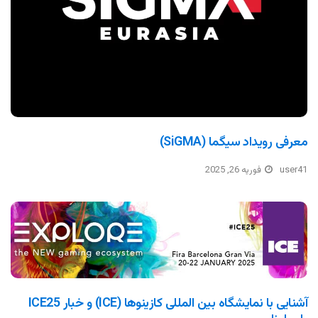
معرفی رویداد سیگما (SiGMA)
user41
فوریه 26, 2025
آشنایی با نمایشگاه بین المللی کازینوها (ICE) و خبار ICE25