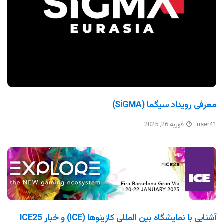
معرفی رویداد سیگما (SiGMA)
user41
فوریه 26, 2025
آشنایی با نمایشگاه بین المللی کازینوها (ICE) و خبار ICE25