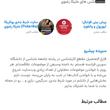
عکس
عکسی
عکس های ملیکا رضوی
عکس
ملیکا
ملیکا
از
ملیکا
رضوی
رضوی
ملیکا
با
رضوی
و
رضوی
در
کلاه
پیش بینی فوتبال؛
سایت شرط بندی پوکریکا
یک
که
وضعیت
پشمی
لیورپول و واتفورد
(Pokerika) ملیکا رضوی
دختر
در
خوابیده
زمستانی
مطلب بعدی
مطلب قبلی
بلوند
آن
با
در
در
کون
هدف
حالی
حالی
لخت
جذب
که
سپیده پیشرو
که
و
کاربر
تنها
سینه
بزرگش
فارغ التحصیل مقطع کارشناسی در رشته جامعه شناسی از دانشگاه
بیشتر
شورت
های
مشخص
سوربن فرانسه هستم. به دامنه وسیعی از موضوعات علاقمندام. هر
و
بزرگ
است
روزم با خواندن موضوعات متفاوتی از تعداد زیادی وب‌سایت شروع
سوتین
او
می‌شه و با خواندن کتاب‌ها در شب به پایان می‌رسه. دوست دارم
سیاه
در
بخش‌هایی از دانشم در مورد شرط بندی، سرگرمی، بازی و ... رو در مجله
بر
بخت با شما به اشتراک بذارم.
مرکز
تن
تصویر
دارد
است
مطالب مرتبط