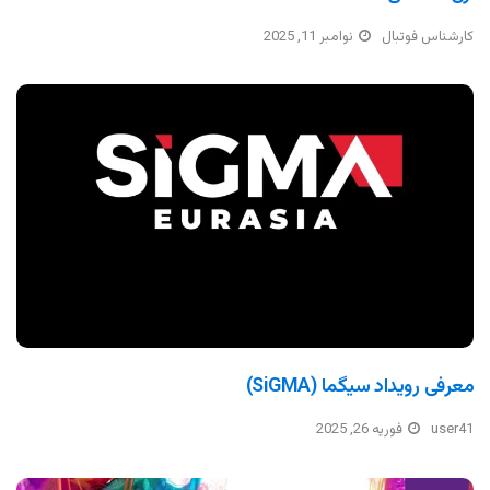
کارشناس فوتبال
نوامبر 11, 2025
معرفی رویداد سیگما (SiGMA)
user41
فوریه 26, 2025