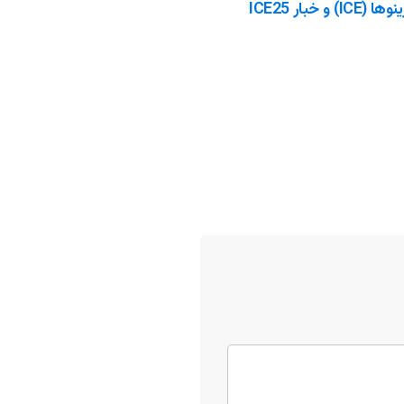
آشنایی با نمایشگاه بین المللی کازینوها (ICE) و خبار ICE25