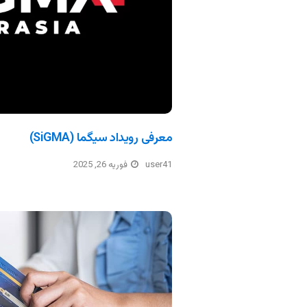
معرفی رویداد سیگما (SiGMA)
user41
فوریه 26, 2025