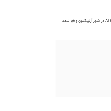
در این قسمت به معرفی یکی از استادیوم‌های میزبان جام جهانی در آمریکا خواهیم پرداخت. استادیوم AT&T Stadium در شهر آرلینگتون واقع شده