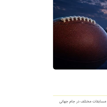
کا، مکزیک و کانادا برگزار شود. آمریکا با 11 استادیوم میزبان مسابقات مختلف در جام جهانی