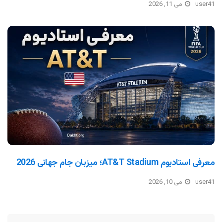
user41
می 11, 2026
معرفی استادیوم AT&T Stadium؛ میزبان جام جهانی 2026
user41
می 10, 2026