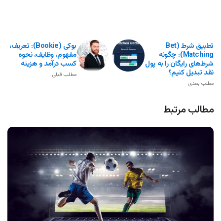
تطبیق شرط (Bet
بوکی (Bookie): تعریف،
Matching): چگونه
مفهوم، وظایف، نحوه
شرط‌های رایگان را به پول
کسب درآمد و هزینه
نقد تبدیل کنیم؟
مطلب قبلی
مطلب بعدی
مطالب مرتبط