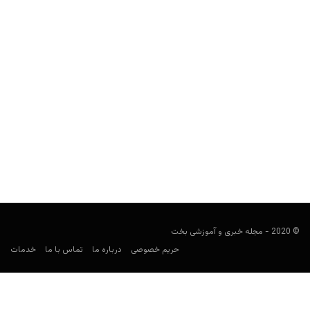
سایت امپرور پوکر (Emperor Poker) (ایرانی)
Keyvan Kazemi
می 15, 2020
سایت امپرور پوکر چه مزیت هایی دارد؟ امکانات این سایت کدامند و
نحوه شارژ حساب چگونه است؟ آدرس آن...
© 2020 - مجله خبری و آموزشی بخت
حریم خصوصی
درباره ما
تماس با ما
خدمات