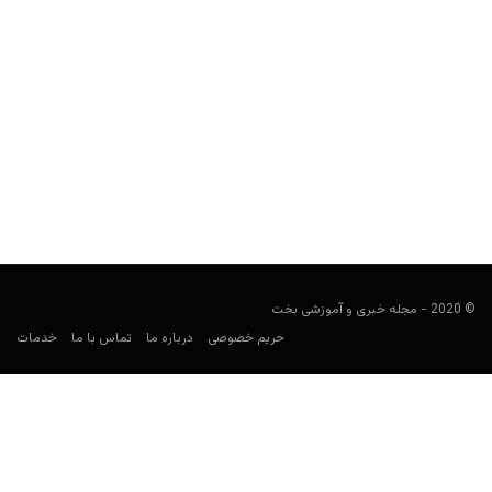
سایت پوکر گلد استار (Gold Star) (ایرانی)
Keyvan Kazemi
می 21, 2020
سایت پوکر گلد استار چه مزیت هایی دارد؟ امکانات این سایت کدامند و
شارژ حساب چگونه است؟ اکانت آن...
© 2020 - مجله خبری و آموزشی بخت
حریم خصوصی
درباره ما
تماس با ما
خدمات