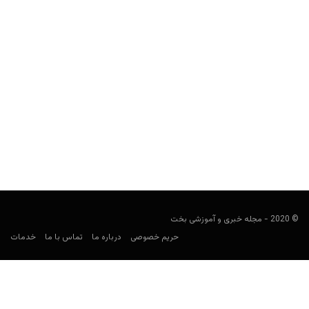
چطور با فولد کردن سریع در پوکر، رقبا را بترسانید و گیج کنید؟
Keyvan Kazemi
فوریه 16, 2020
سلسله مطالب آموزش پوکر مجله بخت و اقبال: انواع استراتژی پوکر –
روانشناسی در پوکر در این یادداشت به قلم تامی آنجلو، به مرور...
© 2020 - مجله خبری و آموزشی بخت
حریم خصوصی
درباره ما
تماس با ما
خدمات