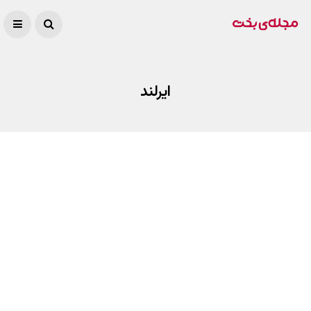
ایرلند