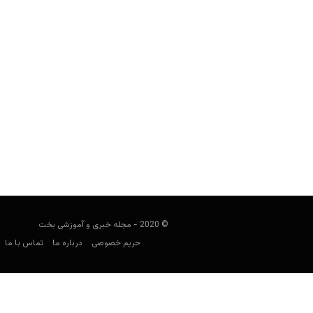
بررسی بسته الحاقی rld
Betrayed
مجید جان‌ملکی
مارس 19, 2020
در جهان سائو و سائو و لیوبی هستیم، با ی
© 2020 - مجله خبری و آموزشی بخت
حریم خصوصی
درباره ما
تماس با ما