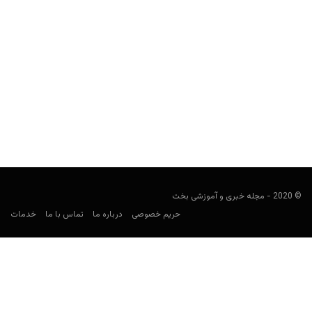
معرفی بازی کارتی 200
user0009
مارس 2, 2023
در این مطلب بررسی خواهیم کرد که برای انجام بازی کارتی 200 از چند
کارت استفاده می‌شود، چند بازیکن...
© 2020 - مجله خبری و آموزشی بخت
حریم خصوصی
درباره ما
تماس با ما
خدمات