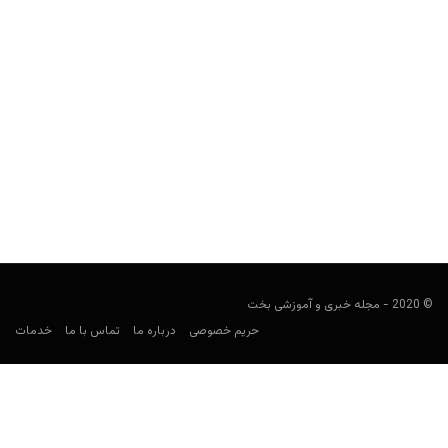
بازی چه کسی می خواهد میلیونر شود؟ (Who Wants To Be
A Millionaire)
user0009
دسامبر 22, 2022
بازی با عنوان چه کسی می خواهد میلیونر شود؟ (Who Wants to Be a
Millionaire)، با الهام از یک...
© 2020 - مجله خبری و آموزشی بخت
حریم خصوصی
درباره ما
تماس با ما
خدمات