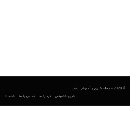
این فرصت را از دست ندهید! چگونه در بسکتبال ان.بی.ای
بانوان (WNBA) شرطبندی کنیم؟
user0021
فوریه 14, 2022
بسکتبال ان.بی.ای بانوان (WNBA) یک فرصت مناسب و خاص برای
شرطبندی است. این ورزش به شما می‌تواند سود خوبی...
© 2020 - مجله خبری و آموزشی بخت
حریم خصوصی
درباره ما
تماس با ما
خدمات