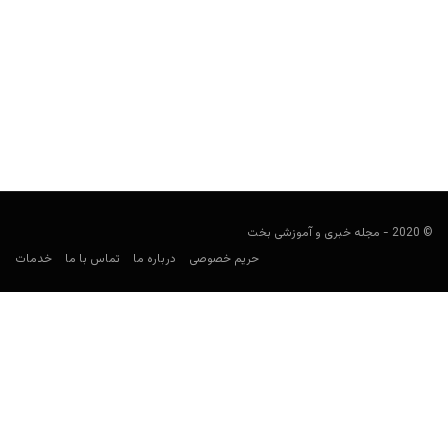
بیوگرافی جانی ماس؛ پدربزرگ پوکر
user19
ژانویه 16, 2020
جانی ماس یک قمارباز و یک پوکرباز حرفه ای بود که در سال 1907 به
دنیا آمد و در...
© 2020 - مجله خبری و آموزشی بخت
حریم خصوصی
درباره ما
تماس با ما
خدمات