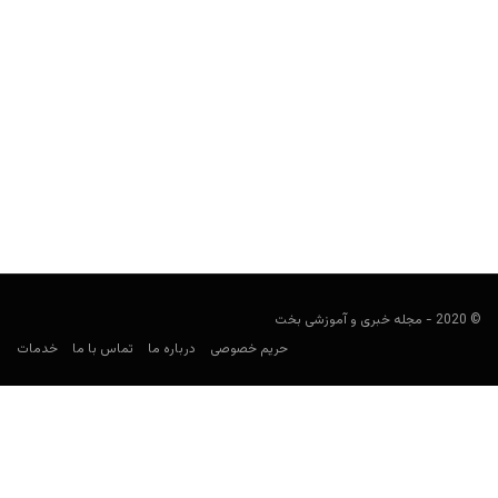
از عکس لخت ملانیا تا دوتایی‌های عجیب با ایوانکا؛ عکس
هایی که ترامپ دوست ندارد شما ببینید!
مجید جان‌ملکی
ژانویه 5, 2020
رئیس جمهور ایالات متحده یکی از جنجالی‌ترین رئیس جمهورهایی است
که هرکشوری در جهان تاکنون به خود دیده است....
© 2020 - مجله خبری و آموزشی بخت
حریم خصوصی
درباره ما
تماس با ما
خدمات